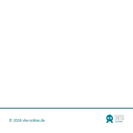
©
2026 vlw-online.de
v7.2.0